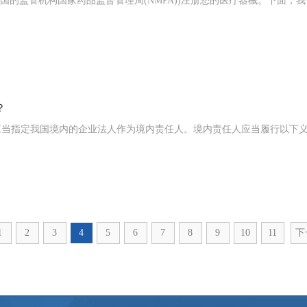
国的监管机构国家药品监督管理局(NMPA))注册您的医疗器械。下面，我
？
应当指定我国境内的企业法人作为境内责任人。境内责任人应当履行以下
1
2
3
4
5
6
7
8
9
10
11
下