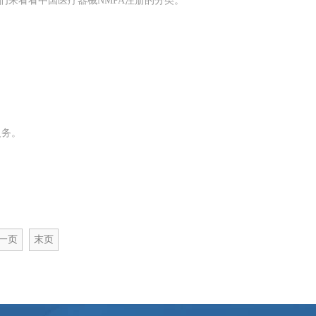
们来看看中国医疗器械NMPA注册的分类。
义务。
一页
末页