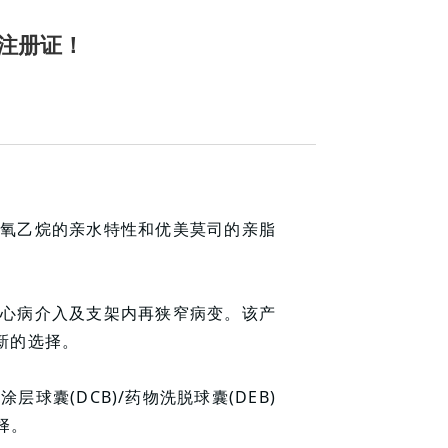
注册证！
环氧乙烷的亲水特性和优美莫司的亲脂
冠心病介入及支架内再狭窄病变。该产
了新的选择。
球囊(DCB)/药物洗脱球囊(DEB)
择。