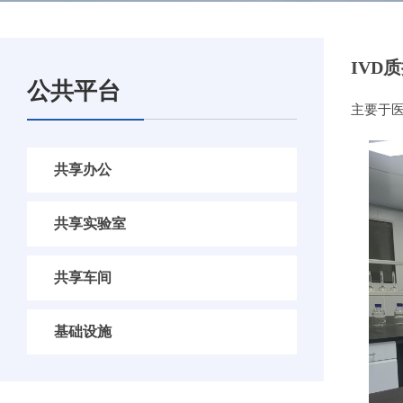
IVD
公共平台
主要于
共享办公
共享实验室
共享车间
基础设施