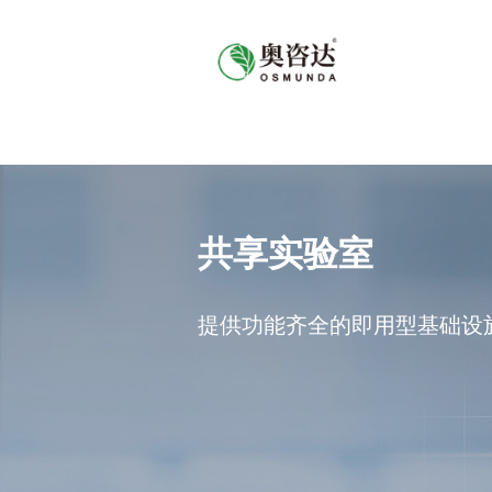
共享实验室
提供功能齐全的即用型基础设