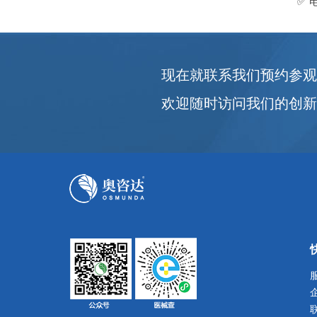
✅ 
现在就联系我们预约参
欢迎随时访问我们的创