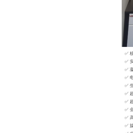
✅ 
✅ 
✅ 
✅ 
✅ 
✅ 
✅ 
✅ 
✅ 
✅ 