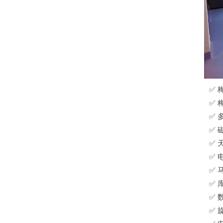
✅ 
✅ 
✅ 
✅ 
✅ 
✅ 
✅ 
✅ 
✅ 
✅ 